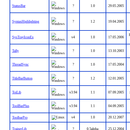
StatusBar
?
1.0
29.05.2005
SyntaxHighlighting
?
1.2
19.04.2005
SysTrayIconEx
v4
1.0
17.05.2006
Tally
?
1.0
13.10.2003
ThreadSync
?
1.0
17.05.2004
TitleBarButton
?
1.2
12.01.2005
ToiLib
v3.94
1.1
07.09.2005
ToolBarPlus
v3.94
1.1
04.09.2005
v4
1.0
20.12.2007
ToolbarPro
TrainerLib
?
0.5alpha
25.12.2004