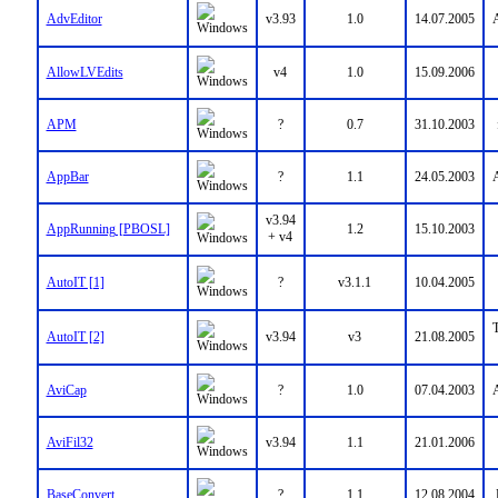
AdvEditor
v3.93
1.0
14.07.2005
A
AllowLVEdits
v4
1.0
15.09.2006
APM
?
0.7
31.10.2003
AppBar
?
1.1
24.05.2003
A
v3.94
AppRunning [PBOSL]
1.2
15.10.2003
+ v4
AutoIT [1]
?
v3.1.1
10.04.2005
T
AutoIT [2]
v3.94
v3
21.08.2005
AviCap
?
1.0
07.04.2003
A
AviFil32
v3.94
1.1
21.01.2006
BaseConvert
?
1.1
12.08.2004