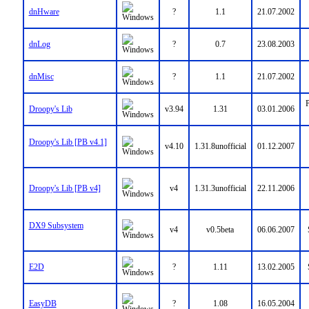
dnHware
?
1.1
21.07.2002
dnLog
?
0.7
23.08.2003
dnMisc
?
1.1
21.07.2002
P
Droopy's Lib
v3.94
1.31
03.01.2006
Droopy's Lib [PB v4.1]
v4.10
1.31.8unofficial
01.12.2007
Droopy's Lib [PB v4]
v4
1.31.3unofficial
22.11.2006
DX9 Subsystem
v4
v0.5beta
06.06.2007
E2D
?
1.11
13.02.2005
EasyDB
?
1.08
16.05.2004