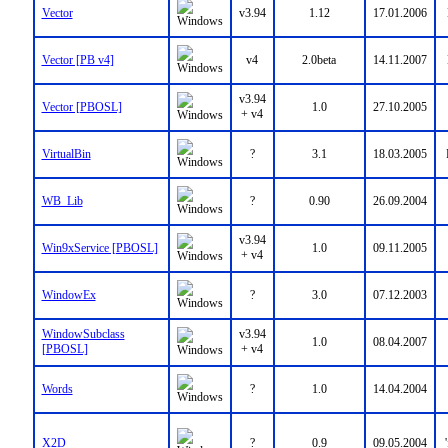
Vector
v3.94
1.12
17.01.2006
Vector [PB v4]
v4
2.0beta
14.11.2007
v3.94
Vector [PBOSL]
1.0
27.10.2005
+ v4
VirtualBin
?
3.1
18.03.2005
WB_Lib
?
0.90
26.09.2004
v3.94
Win9xService [PBOSL]
1.0
09.11.2005
+ v4
WindowEx
?
3.0
07.12.2003
WindowSubclass
v3.94
1.0
08.04.2007
[PBOSL]
+ v4
Words
?
1.0
14.04.2004
X2D
?
0.9
09.05.2004