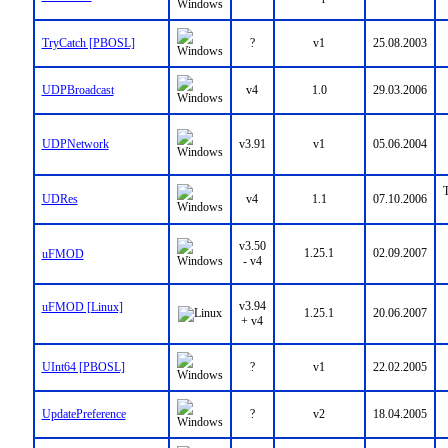
TryCatch [PBOSL]
?
v1
25.08.2003
UDPBroadcast
v4
1.0
29.03.2006
UDPNetwork
v3.91
v1
05.06.2004
T
UDRes
v4
1.1
07.10.2006
v3.50
1.25.1
02.09.2007
uFMOD
- v4
v3.94
uFMOD [Linux]
1.25.1
20.06.2007
+ v4
UInt64 [PBOSL]
?
v1
22.02.2005
UpdatePreference
?
v2
18.04.2005