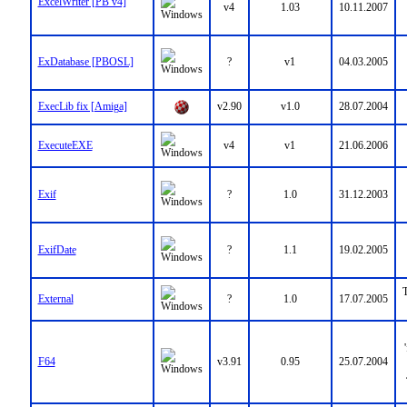
ExcelWriter [PB v4]
v4
1.03
10.11.2007
ExDatabase [PBOSL]
?
v1
04.03.2005
ExecLib fix [Amiga]
v2.90
v1.0
28.07.2004
ExecuteEXE
v4
v1
21.06.2006
Exif
?
1.0
31.12.2003
ExifDate
?
1.1
19.02.2005
T
External
?
1.0
17.07.2005
F64
v3.91
0.95
25.07.2004