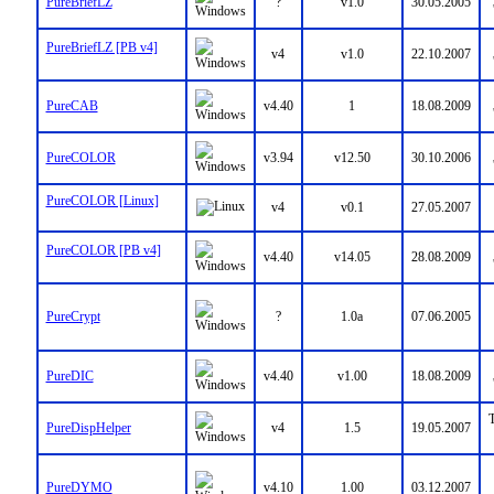
PureBriefLZ
?
v1.0
30.05.2005
PureBriefLZ [PB v4]
v4
v1.0
22.10.2007
PureCAB
v4.40
1
18.08.2009
PureCOLOR
v3.94
v12.50
30.10.2006
PureCOLOR [Linux]
v4
v0.1
27.05.2007
PureCOLOR [PB v4]
v4.40
v14.05
28.08.2009
PureCrypt
?
1.0a
07.06.2005
PureDIC
v4.40
v1.00
18.08.2009
T
PureDispHelper
v4
1.5
19.05.2007
PureDYMO
v4.10
1.00
03.12.2007