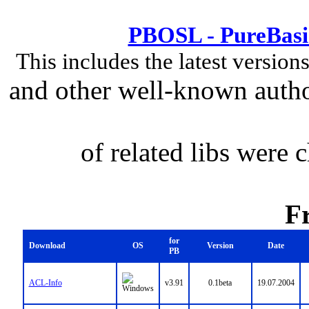
PBOSL - PureBasi
This includes the latest versio
and other well-known autho
of related libs were
Fr
for
Download
OS
Version
Date
PB
ACL-Info
v3.91
0.1beta
19.07.2004