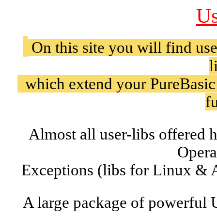
Us
On this site you will find us
l
which extend your PureBasic
f
Almost all user-libs offered
Opera
Exceptions (libs for Linux & 
A large package of powerful 