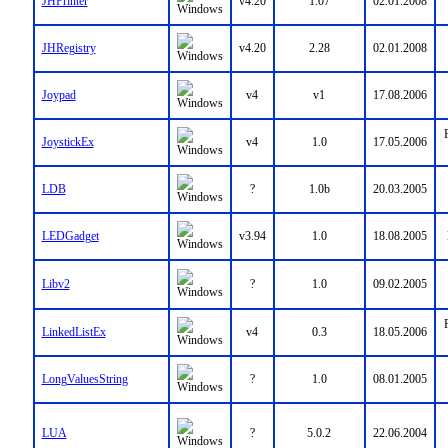
JHPrinter
v4.20
1.07
02.01.2008
JHRegistry
v4.20
2.28
02.01.2008
Joypad
v4
v1
17.08.2006
JoystickEx
v4
1.0
17.05.2006
LDB
?
1.0b
20.03.2005
LEDGadget
v3.94
1.0
18.08.2005
Libv2
?
1.0
09.02.2005
LinkedListEx
v4
0.3
18.05.2006
LongValuesString
?
1.0
08.01.2005
LUA
?
5.0.2
22.06.2004