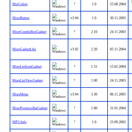
MixColors
?
1.0
25.08.2004
MoreButton
v3.94
1.0
30.11.2005
MoreComboBoxGadget
?
2.10
24.11.2003
MoreGadgetLibs
v3.92
2.20
05.11.2004
MoreListIconGadget
?
1.31
15.02.2004
MoreListViewGadget
?
1.00
24.11.2003
MoreMenu
v3.94
3.30
06.11.2005
MoreProgressBarGadget
?
1.00
31.01.2004
MP3-Info
?
1.0
23.09.2002