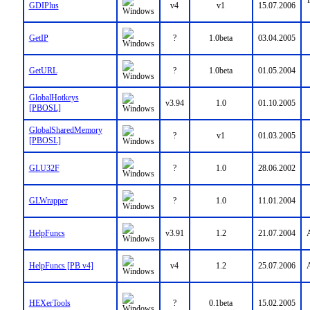
GDIPlus
v4
v1
15.07.2006
GetIP
?
1.0beta
03.04.2005
GetURL
?
1.0beta
01.05.2004
GlobalHotkeys
v3.94
1.0
01.10.2005
[PBOSL]
GlobalSharedMemory
?
v1
01.03.2005
[PBOSL]
GLU32F
?
1.0
28.06.2002
GLWrapper
?
1.0
11.01.2004
HelpFuncs
v3.91
1.2
21.07.2004
A
HelpFuncs [PB v4]
v4
1.2
25.07.2006
A
HEXerTools
?
0.1beta
15.02.2005