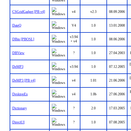
CSGridGadget [PB v4]
v4
v2.3
08.09.2006
DateQ
V4
1.0
13.01.2008
v3.94
DBin [PBOSL]
1.0
08.06.2006
+ v4
DBView
?
1.0
27.04.2003
D
DeMP3
v3.94
1.0
07.12.2005
D
DeMP3 [PB v4]
v4
1.01
21.06.2006
DesktopEx
v4
1.0b
27.06.2006
Dictionary
?
2.0
17.03.2005
DirectUI
?
1.0
07.08.2005