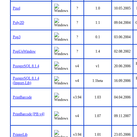
Pixel
?
1.0
10.05.2005
Poly2D
?
1.1
09.04.2004
C
Pop3
?
0.1
03.06.2004
PopUpWindow
?
1.4
02.08.2002
PostgreSQL 8.1.4
v4
v1
20.06.2006
PostgreSQL 8.1.4
v4
1.1beta
16.09.2006
(Import-Lib)
PrintBarcode
v3.94
1.03
04.04.2006
PrintBarcode [PB v4]
v4
1.07
09.11.2007
PrinterLib
v3.94
1.01
23.05.2006