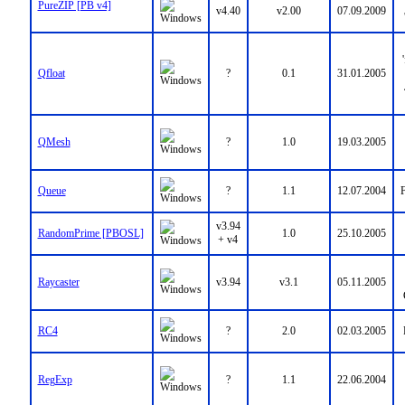
PureZIP [PB v4]
v4.40
v2.00
07.09.2009
Qfloat
?
0.1
31.01.2005
QMesh
?
1.0
19.03.2005
Queue
?
1.1
12.07.2004
v3.94
RandomPrime [PBOSL]
1.0
25.10.2005
+ v4
Raycaster
v3.94
v3.1
05.11.2005
RC4
?
2.0
02.03.2005
RegExp
?
1.1
22.06.2004