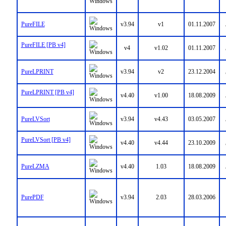
PureFILE
v3.94
v1
01.11.2007
PureFILE [PB v4]
v4
v1.02
01.11.2007
PureLPRINT
v3.94
v2
23.12.2004
PureLPRINT [PB v4]
v4.40
v1.00
18.08.2009
PureLVSort
v3.94
v4.43
03.05.2007
PureLVSort [PB v4]
v4.40
v4.44
23.10.2009
PureLZMA
v4.40
1.03
18.08.2009
PurePDF
v3.94
2.03
28.03.2006