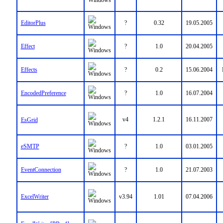
EditorPlus
?
0.32
19.05.2005
Effect
?
1.0
20.04.2005
Effects
?
0.2
15.06.2004
EncodedPreference
?
1.0
16.07.2004
v4
1.2.1
16.11.2007
EsGrid
eSMTP
?
1.0
03.01.2005
EventConnection
?
1.0
21.07.2003
ExcelWriter
v3.94
1.01
07.04.2006