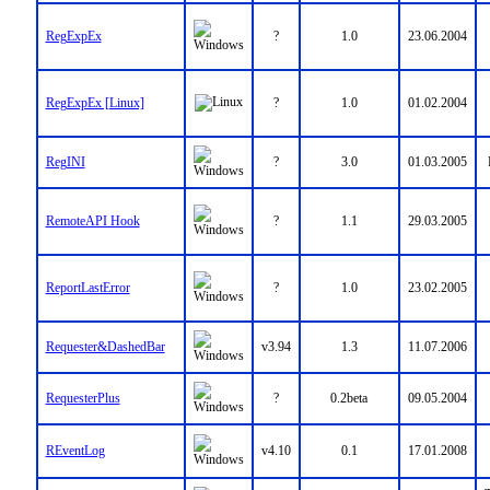
RegExpEx
?
1.0
23.06.2004
RegExpEx [Linux]
?
1.0
01.02.2004
RegINI
?
3.0
01.03.2005
RemoteAPI Hook
?
1.1
29.03.2005
ReportLastError
?
1.0
23.02.2005
Requester&DashedBar
v3.94
1.3
11.07.2006
RequesterPlus
?
0.2beta
09.05.2004
REventLog
v4.10
0.1
17.01.2008