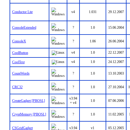
Conductor Lite
v4
1.031
29.12.2007
ConsoleExtended
?
1.0
15.06.2004
ConsoleX
?
1.06
26.06.2004
v4
1.0
22.12.2007
CoolButton
v4
1.0
24.12.2007
CoolText
CountWords
?
1.0
13.10.2003
CRC32
?
1.0
27.10.2004
H
v3.94
CreateGadget [PBOSL]
1.0
07.06.2006
+ v4
CryptMemory [PBOSL]
?
1.0
11.02.2005
CSGridGadget
v3.94
v1
05.12.2005