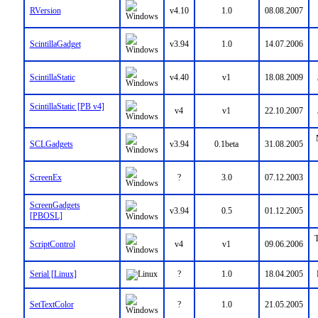
RVersion
v4.10
1.0
08.08.2007
ScintillaGadget
v3.94
1.0
14.07.2006
ScintillaStatic
v4.40
v1
18.08.2009
ScintillaStatic [PB v4]
v4
v1
22.10.2007
SCLGadgets
v3.94
0.1beta
31.08.2005
ScreenEx
?
3.0
07.12.2003
ScreenGadgets
v3.94
0.5
01.12.2005
[PBOSL]
T
ScriptControl
v4
v1
09.06.2006
Serial [Linux]
?
1.0
18.04.2005
SetTextColor
?
1.0
21.05.2005