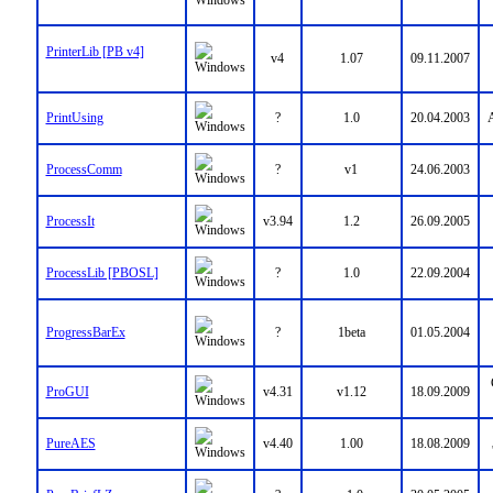
PrinterLib [PB v4]
v4
1.07
09.11.2007
PrintUsing
?
1.0
20.04.2003
A
ProcessComm
?
v1
24.06.2003
ProcessIt
v3.94
1.2
26.09.2005
ProcessLib [PBOSL]
?
1.0
22.09.2004
ProgressBarEx
?
1beta
01.05.2004
ProGUI
v4.31
v1.12
18.09.2009
PureAES
v4.40
1.00
18.08.2009