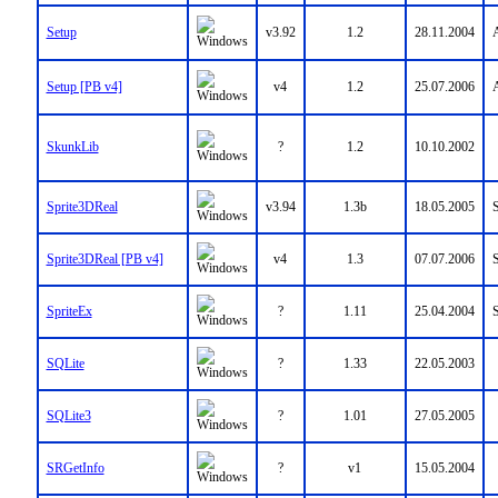
Setup
v3.92
1.2
28.11.2004
A
Setup [PB v4]
v4
1.2
25.07.2006
A
SkunkLib
?
1.2
10.10.2002
Sprite3DReal
v3.94
1.3b
18.05.2005
Sprite3DReal [PB v4]
v4
1.3
07.07.2006
SpriteEx
?
1.11
25.04.2004
SQLite
?
1.33
22.05.2003
SQLite3
?
1.01
27.05.2005
SRGetInfo
?
v1
15.05.2004