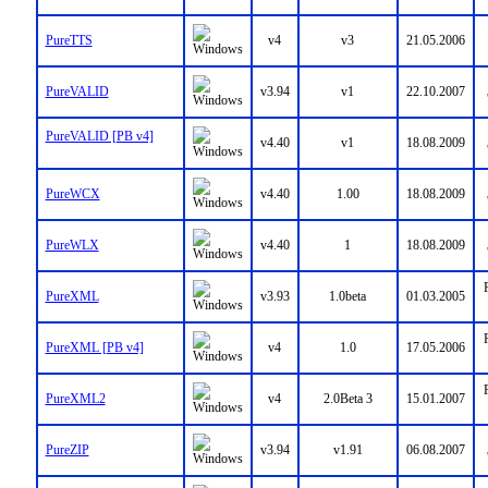
PureTTS
v4
v3
21.05.2006
PureVALID
v3.94
v1
22.10.2007
PureVALID [PB v4]
v4.40
v1
18.08.2009
PureWCX
v4.40
1.00
18.08.2009
PureWLX
v4.40
1
18.08.2009
PureXML
v3.93
1.0beta
01.03.2005
PureXML [PB v4]
v4
1.0
17.05.2006
PureXML2
v4
2.0Beta 3
15.01.2007
PureZIP
v3.94
v1.91
06.08.2007