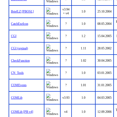
v3.94
BriefLZ [PBOSL]
1.0
25.10.2004
+ v4
CatchExeIcon
?
1.0
08.05.2004
CGI
?
1.2
15.04.2005
CGI (orginal)
?
1.11
28.05.2002
CheckFunction
?
1.02
30.04.2005
CN_Tools
?
1.0
03.01.2005
COMEvents
?
1.01
31.01.2005
COMLib
v3.93
1.0
04.03.2005
T
COMLib [PB v4]
v4
1.0
12.09.2006