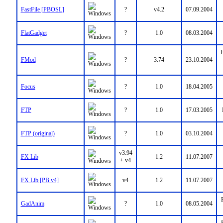
FastFile [PBOSL]
?
v4.2
07.09.2004
FlatGadget
?
1.0
08.03.2004
F
FMod
?
3.74
23.10.2004
Focus
?
1.0
18.04.2005
FTP
?
1.0
17.03.2005
FTP (original)
?
1.0
03.10.2004
v3.94
FX Lib
1.2
11.07.2007
+ v4
FX Lib [PB v4]
v4
1.2
11.07.2007
GadAnim
?
1.0
08.05.2004