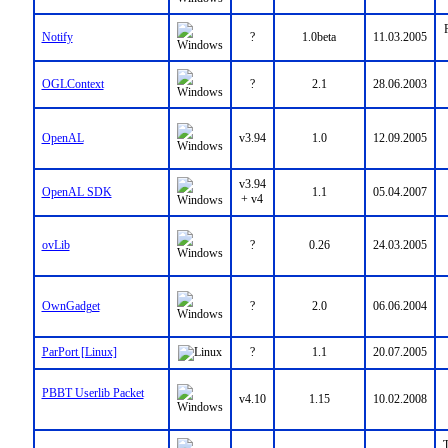
Notify
?
1.0beta
11.03.2005
OGLContext
?
2.1
28.06.2003
OpenAL
v3.94
1.0
12.09.2005
v3.94
OpenAL SDK
1.1
05.04.2007
+ v4
ovLib
?
0.26
24.03.2005
OwnGadget
?
2.0
06.06.2004
ParPort [Linux]
?
1.1
20.07.2005
PBBT Userlib Packet
v4.10
1.15
10.02.2008
T