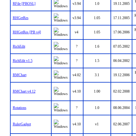
T
RFile [PBOSL]
v3.94
1.0
19.11.2005
R
RHGetRes
v3.94
1.05
17.11.2005
R
RHGetRes [PB v4]
v4
1.05
17.06.2006
RichEdit
?
1.6
07.05.2002
RichEdit v1.5
?
1.5
06.04.2002
RMChart
v4.02
3.1
19.12.2006
RMChart v4.12
v4.10
1.00
02.02.2008
Rotations
?
1.0
08.06.2004
RulerGadget
v4.10
v1
02.06.2007