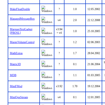
MakeFloatDouble
?
1.0
12.05.2002
ManagedMessageBox
v4
2.0
22.12.2008
MarqueeTextGadget
v3.94
1.0
25.10.2005
[PBOSL]
+ v4
MasterVolumeControl
?
1.2
02.06.2003
MathExtras
?
1.7
28.04.2002
H
Matrix3D
?
0.1
21.06.2004
MDB
?
1.1
01.03.2005
MiniFMod
v3.92
1.70
19.12.2004
MiniOggStream
v4
0.1
12.01.2005