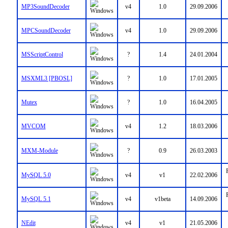
MP3SoundDecoder
v4
1.0
29.09.2006
MPCSoundDecoder
v4
1.0
29.09.2006
MSScriptControl
?
1.4
24.01.2004
MSXML3 [PBOSL]
?
1.0
17.01.2005
Mutex
?
1.0
16.04.2005
MVCOM
v4
1.2
18.03.2006
MXM-Module
?
0.9
26.03.2003
MySQL 5.0
v4
v1
22.02.2006
MySQL 5.1
v4
v1beta
14.09.2006
NEdit
v4
v1
21.05.2006