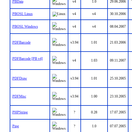
PBData
v4
1.0
29.06.2006
PBOSL Linux
v4
v4
30.10.2006
PBOSL Windows
v4
v4
08.04.2007
PDFBarcode
v3.94
1.01
21.03.2006
PDFBarcode [PB v4]
v4
1.03
09.11.2007
PDFDraw
v3.94
1.01
25.10.2005
PDFMisc
v3.94
1.00
23.10.2005
PHPString
?
0.28
17.07.2005
Ping
?
1.0
07.07.2005