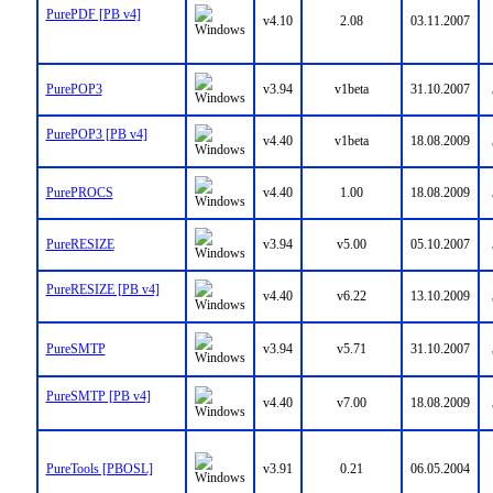
PurePDF [PB v4]
v4.10
2.08
03.11.2007
PurePOP3
v3.94
v1beta
31.10.2007
PurePOP3 [PB v4]
v4.40
v1beta
18.08.2009
PurePROCS
v4.40
1.00
18.08.2009
PureRESIZE
v3.94
v5.00
05.10.2007
PureRESIZE [PB v4]
v4.40
v6.22
13.10.2009
PureSMTP
v3.94
v5.71
31.10.2007
PureSMTP [PB v4]
v4.40
v7.00
18.08.2009
PureTools [PBOSL]
v3.91
0.21
06.05.2004