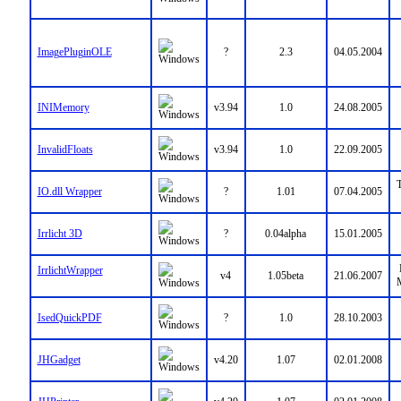
ImagePluginOLE
?
2.3
04.05.2004
INIMemory
v3.94
1.0
24.08.2005
InvalidFloats
v3.94
1.0
22.09.2005
T
IO.dll Wrapper
?
1.01
07.04.2005
Irrlicht 3D
?
0.04alpha
15.01.2005
IrrlichtWrapper
v4
1.05beta
21.06.2007
M
IsedQuickPDF
?
1.0
28.10.2003
JHGadget
v4.20
1.07
02.01.2008