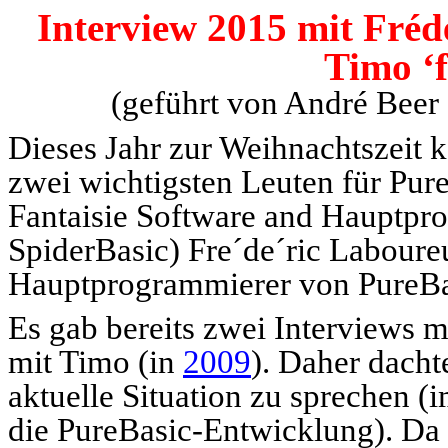
Interview 2015 mit
Fréd
Timo ‘f
(geführt von André Beer 
Dieses Jahr zur Weihnachtszeit k
zwei wichtigsten Leuten für Pur
Fantaisie Software and Hauptpr
SpiderBasic) Fre´de´ric Laboure
Hauptprogrammierer von PureBa
Es gab bereits zwei Interviews m
mit Timo (in
2009
). Daher dachte
aktuelle Situation zu sprechen (
die PureBasic-Entwicklung). Da 