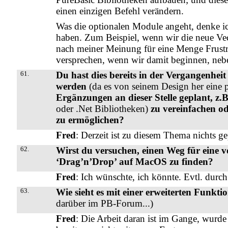
einen einzigen Befehl verändern.
Was die optionalen Module angeht, denke ich,
haben. Zum Beispiel, wenn wir die neue Vect
nach meiner Meinung für eine Menge Frustra
versprechen, wenn wir damit beginnen, neb
61.
Du hast dies bereits in der Vergangenhei
werden
(da es von seinem Design her eine p
Ergänzungen an dieser Stelle geplant, 
oder .Net Bibliotheken)
zu vereinfachen od
zu ermöglichen?
Fred
: Derzeit ist zu diesem Thema nichts ge
62.
Wirst du versuchen, einen Weg für eine vo
‘Drag’n’Drop’ auf MacOS zu finden?
Fred
: Ich wünschte, ich könnte. Evtl. durc
63.
Wie sieht es mit einer erweiterten Funktio
darüber im PB-Forum...)
Fred
: Die Arbeit daran ist im Gange, wurde