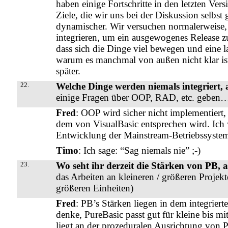
haben einige Fortschritte in den letzten Vers
Ziele, die wir uns bei der Diskussion selbst
dynamischer. Wir versuchen normalerweise, 
integrieren, um ein ausgewogenes Release zu 
dass sich die Dinge viel bewegen und eine la
warum es manchmal von außen nicht klar ist
später.
22.
Welche Dinge werden niemals integriert, 
einige Fragen über OOP, RAD, etc. gebe
Fred
: OOP wird sicher nicht implementier
dem von VisualBasic entsprechen wird. Ich 
Entwicklung der Mainstream-Betriebssyste
Timo
: Ich sage: “Sag niemals nie” ;-)
23.
Wo seht ihr derzeit die Stärken von PB, a
das Arbeiten an kleineren / größeren Proje
größeren Einheiten)
Fred
: PB’s Stärken liegen in dem integriert
denke, PureBasic passt gut für kleine bis mi
liegt an der prozeduralen Ausrichtung von