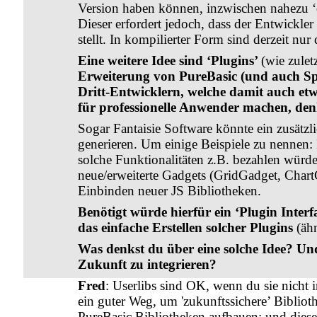
Version haben können, inzwischen nahezu ‘o
Dieser erfordert jedoch, dass der Entwickl
stellt. In kompilierter Form sind derzeit nur
Eine weitere Idee sind ‘Plugins’
(wie zulet
Erweiterung von PureBasic (und auch Spi
Dritt-Entwicklern, welche damit auch etw
für professionelle Anwender machen, den
Sogar Fantaisie Software könnte ein zusät
generieren. Um einige Beispiele zu nennen: 
solche Funktionalitäten z.B. bezahlen wür
neue/erweiterte Gadgets (GridGadget, ChartG
Einbinden neuer JS Bibliotheken.
Benötigt würde hierfür ein ‘Plugin Interf
das einfache Erstellen solcher Plugins
(äh
Was denkst du über eine solche Idee? Und
Zukunft zu integrieren?
Fred
: Userlibs sind OK, wenn du sie nicht 
ein guter Weg, um 'zukunftssichere’ Biblioth
PureBasic Bibliotheken aufbauen; und diese