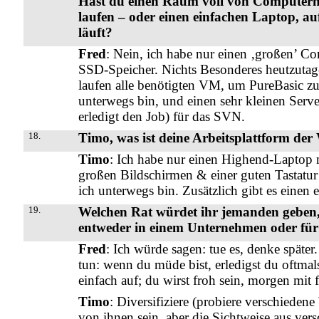
Hast du einen Raum voll von Computern,
laufen – oder einen einfachen Laptop, au
läuft?
Fred
: Nein, ich habe nur einen ‚großen’
SSD-Speicher. Nichts Besonderes heutzutage, 
laufen alle benötigten VM, um PureBasic zu 
unterwegs bin, und einen sehr kleinen Serve
erledigt den Job) für das SVN.
18.
Timo, was ist deine Arbeitsplattform der
Timo
: Ich habe nur einen Highend-Laptop 
großen Bildschirmen & einer guten Tastatur
ich unterwegs bin. Zusätzlich gibt es einen
19.
Welchen Rat würdet ihr jemanden geben, 
entweder in einem Unternehmen oder für 
Fred
: Ich würde sagen: tue es, denke später.
tun: wenn du müde bist, erledigst du oftmal
einfach auf; du wirst froh sein, morgen mit 
Timo
: Diversifiziere (probiere verschiede
von ihnen sein, aber die Sichtweise aus ver