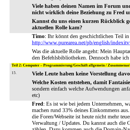
Viele haben deinen Namen im Forum und
nicht wirklich deine Beziehung zu Fred u
Kannst du uns einen kurzen Rückblick ge
aktuellen Rolle kam?
Timo
: Ihr könnt den geschichtlichen Teil i
http://www.purearea.net/pb/english/indexi
Was die aktuelle Rolle angeht: Mein Haup
den Befehlsbibliotheken. Dennoch habe ich 
Teil 2: Computer – Programmierung/Geschäft allgemein / Zusammenarb
15.
Viele Leute haben keine Vorstellung davo
Welche Kosten entstehen, damit Fantaisi
sondern einfach welche Aufwendungen anfal
etc)
Fred
: Es ist wie bei jedem Unternehmen, wa
machen rund 33% deines Einkommens aus. Aus
die Foren/Webseite ist heute nicht mehr teue
Verwaltung / Updates. Du kannst auch die 
zählen. Dazu kommen auch die Domain-Namen 