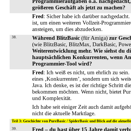
Programmieraufgaben o.ä. nachgedacht, 
größeren Geschäft als jetzt zu machen?
Fred
: Sicher habe ich darüber nachgedacht. 
ist, um einen weiteren Vollzeit-Programmier
ansteigen, um dies abzudecken.
38.
Während BlitzBasic
(für Amiga)
zur Gesch
(wie BlitzBasic, BlitzMax, DarkBasic, Pow
Weiterentwicklung mehr. Wie siehst du die
hauptsächlichen Konkurrenten, wenn Anw
Programmier-Tool wird?
Fred
: Ich weiß es nicht, um ehrlich zu sei
eines ‚Konkurrenten’, sondern um sich weite
Java. Ich denke, es ist der richtige Schritt
bekommen möchten. Wenn nicht, bietet Pure
und Komplexität.
Ich habe seit einiger Zeit auch damit aufge
nicht die aktuelle Marktlage.
Teil 3: Geschichte von PureBasic / SpiderBasic und Blick auf die aktuelle
39.
Fred – du hast über 15 Jahre damit verbr