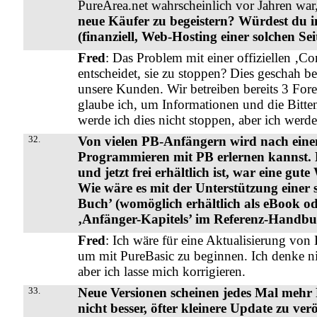
PureArea.net wahrscheinlich vor Jahren war,
neue Käufer zu begeistern? Würdest du in
(finanziell, Web-Hosting einer solchen Sei
Fred
: Das Problem mit einer offiziellen ‚Co
entscheidet, sie zu stoppen? Dies geschah ber
unsere Kunden. Wir betreiben bereits 3 Fore
glaube ich, um Informationen und die Bitte
werde ich dies nicht stoppen, aber ich werd
32.
Von vielen PB-Anfängern wird nach einem
Programmieren mit PB erlernen kannst. K
und jetzt frei erhältlich ist, war eine gut
Wie wäre es mit der Unterstützung einer so
Buch’ (womöglich erhältlich als eBook od
‚Anfänger-Kapitels’ im Referenz-Handbu
Fred
: Ich wäre für eine Aktualisierung von
um mit PureBasic zu beginnen. Ich denke ni
aber ich lasse mich korrigieren.
33.
Neue Versionen scheinen jedes Mal mehr Pu
nicht besser, öfter kleinere Update zu v