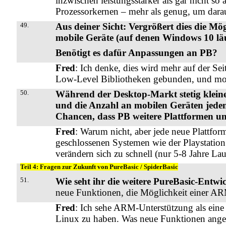
inzwischen leistungsstärker als gar nicht 
Prozessorkernen – mehr als genug, um dara
49.
Aus deiner Sicht: Vergrößert dies die M
mobile Geräte (auf denen Windows 10 läu
Benötigt es dafür Anpassungen an PB?
Fred
: Ich denke, dies wird mehr auf der Sei
Low-Level Bibliotheken gebunden, und mobi
50.
Während der Desktop-Markt stetig klein
und die Anzahl an mobilen Geräten jeden
Chancen, dass PB weitere Plattformen un
Fred
: Warum nicht, aber jede neue Plattfor
geschlossenen Systemen wie der Playstation o
verändern sich zu schnell (nur 5-8 Jahre Lauf
Teil 4: Fragen zur Zukunft von PureBasic / SpiderBasic
51.
Wie seht ihr die weitere PureBasic-Entw
neue Funktionen, die Möglichkeit einer ARM
Fred
: Ich sehe ARM-Unterstützung als eine
Linux zu haben. Was neue Funktionen angeht,