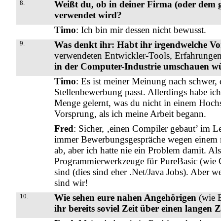
8.
Weißt du, ob in deiner Firma (oder dem
verwendet wird?
Timo
: Ich bin mir dessen nicht bewusst.
9.
Was denkt ihr: Habt ihr irgendwelche Vo
verwendeten Entwickler-Tools, Erfahrung
in der Computer-Industrie umschauen w
Timo
: Es ist meiner Meinung nach schwer, d
Stellenbewerbung passt. Allerdings habe ich 
Menge gelernt, was du nicht in einem Hochs
Vorsprung, als ich meine Arbeit begann.
Fred
: Sicher, ‚einen Compiler gebaut’ im L
immer Bewerbungsgespräche wegen einem n
ab, aber ich hatte nie ein Problem damit. A
Programmierwerkzeuge für PureBasic (wie C,
sind (dies sind eher .Net/Java Jobs). Aber 
sind wir!
10.
Wie sehen eure nahen Angehörigen
(wie 
ihr bereits soviel Zeit über einen langen Z