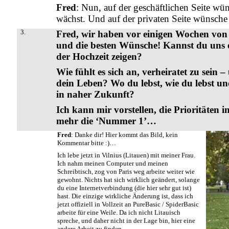
Fred
: Nun, auf der geschäftlichen Seite wü
wächst. Und auf der privaten Seite wünsche 
3.
Fred, wir haben vor einigen Wochen von
und die besten Wünsche! Kannst du uns e
der Hochzeit zeigen?
Wie fühlt es sich an, verheiratet zu sein –
dein Leben? Wo du lebst, wie du lebst und
in naher Zukunft?
Ich kann mir vorstellen, die Prioritäten 
mehr die ‘Nummer 1’…
Fred
: Danke dir! Hier kommt das Bild, kein
Kommentar bitte :)…
Ich lebe jetzt in Vilnius (Litauen) mit meiner Frau.
Ich nahm meinen Computer und meinen
Schreibtisch, zog von Paris weg arbeite weiter wie
gewohnt. Nichts hat sich wirklich geändert, solange
du eine Internetverbindung (die hier sehr gut ist)
hast. Die einzige wirkliche Änderung ist, dass ich
jetzt offiziell in Vollzeit an PureBasic / SpiderBasic
arbeite für eine Weile. Da ich nicht Litauisch
spreche, und daher nicht in der Lage bin, hier eine
andere Arbeit zu finden.