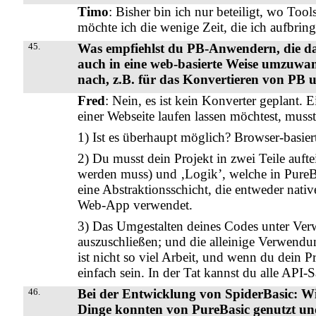
Timo
: Bisher bin ich nur beteiligt, wo To
möchte ich die wenige Zeit, die ich aufbrin
45.
Was empfiehlst du PB-Anwendern, die da
auch in eine web-basierte Weise umzuwan
nach, z.B. für das Konvertieren von PB 
Fred
: Nein, es ist kein Konverter geplant. 
einer Webseite laufen lassen möchtest, musst
1) Ist es überhaupt möglich? Browser-basi
2) Du musst dein Projekt in zwei Teile aufte
werden muss) und ‚Logik’, welche in PureB
eine Abstraktionsschicht, die entweder nati
Web-App verwendet.
3) Das Umgestalten deines Codes unter Ver
auszuschließen; und die alleinige Verwendu
ist nicht so viel Arbeit, und wenn du dein P
einfach sein. In der Tat kannst du alle API-
46.
Bei der Entwicklung von SpiderBasic: Wie 
Dinge konnten von PureBasic genutzt un