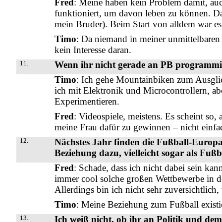
Fred
: Meine haben kein Problem damit, auch
funktioniert, um davon leben zu können. Das 
mein Bruder). Beim Start von alldem war es 
Timo
: Da niemand in meiner unmittelbaren 
kein Interesse daran.
11.
Wenn ihr nicht gerade an PB programmie
Timo
: Ich gehe Mountainbiken zum Ausglich
ich mit Elektronik und Microcontrollern, ab
Experimentieren.
Fred
: Videospiele, meistens. Es scheint so
meine Frau dafür zu gewinnen – nicht einfac
12.
Nächstes Jahr finden die Fußball-Europam
Beziehung dazu, vielleicht sogar als Fuß
Fred
: Schade, dass ich nicht dabei sein kann
immer cool solche großen Wettbewerbe in de
Allerdings bin ich nicht sehr zuversichtlich
Timo
: Meine Beziehung zum Fußball existier
13.
Ich weiß nicht, ob ihr an Politik und dem 