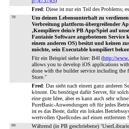
p=473743
)
Fred
: Diese ist nur ein Teil des Problems; es
59.
Um deinen Lebensunterhalt zu verdienen
Verbreitung plattform-übergreifender Apps
‚Kompiliere dein/e PB App/Spiel auf uns
Fantaisie Software angebotenen Service 
einem anderen OS) besitzt und keinen zu
möchte, sein Executable kompiliert beko
Für ein Beispiel siehe hier: B4I (
http://www
allows you to develop iOS applications with
done with the builder service including the 
Store."
Fred
: Das sieht nach einem ganz anderen Ser
könnte. Du benötigst dafür Server, für solch
eine gute Idee, aber es kann auch sehr schnel
PureBasic-Anwendungen oft für jedes Betrie
ist es das Beste, dafür ein lokales Betriebs
wertvollen Quellcodes auf einen entfernten 
60.
Während (in PB geschriebene) ‘UserLibraries