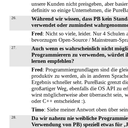
unsere Kunden nicht preisgeben, aber basie
definitiv so einige Unternehmen, die PureB
26.
Während wir wissen, dass PB kein Standa
verwendet oder zumindest wahrgenomm
Fred
: Nicht so viele, leider. Nur 4 Schule
bevorzugen Open-Source / Mainstream-Sprac
27.
Auch wenn es wahrscheinlich nicht mögli
Programmierern zu verwenden, würdet 
lernen empfehlen?
Fred
: Programmiergrundlagen sind die gleich
produktiv zu werden, als in anderen Sprachen;
Ergebnis schneller seht. PureBasic grenzt dic
großartiger Weg, ebenfalls die OS API zu erl
wirst möglicherweise aber überrascht sein,
oder C++ entscheidest :).
Timo
: Siehe meiner Antwort oben über sein
28.
Da wir nahezu nie weibliche Programmiere
Verwendung von PB) speziell etwas für ‚