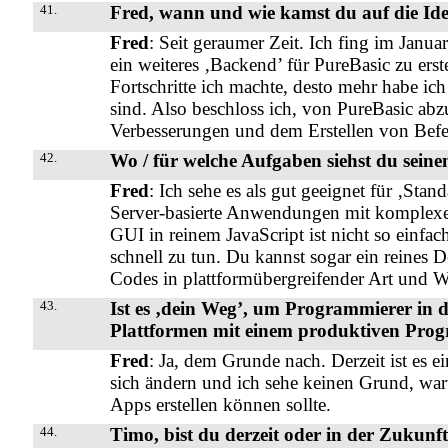
41.
Fred, wann und wie kamst du auf die Ide
Fred
: Seit geraumer Zeit. Ich fing im Janu
ein weiteres ‚Backend’ für PureBasic zu er
Fortschritte ich machte, desto mehr habe ich 
sind. Also beschloss ich, von PureBasic ab
Verbesserungen und dem Erstellen von Befe
42.
Wo / für welche Aufgaben siehst du sein
Fred
: Ich sehe es als gut geeignet für ‚Sta
Server-basierte Anwendungen mit komplexe
GUI in reinem JavaScript ist nicht so einfa
schnell zu tun. Du kannst sogar ein reines 
Codes in plattformübergreifender Art und W
43.
Ist es ‚dein Weg’, um Programmierer in 
Plattformen mit einem produktiven Prog
Fred
: Ja, dem Grunde nach. Derzeit ist es 
sich ändern und ich sehe keinen Grund, war
Apps erstellen können sollte.
44.
Timo, bist du derzeit oder in der Zukun