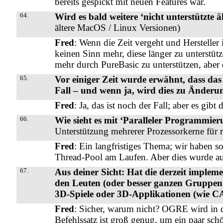
bereits gespickt mit neuen Features war.
64.
Wird es bald weitere ‘nicht unterstützte 
ältere MacOS / Linux Versionen)
Fred
: Wenn die Zeit vergeht und Hersteller 
keinen Sinn mehr, diese länger zu unterstütz
mehr durch PureBasic zu unterstützen, aber
65.
Vor einiger Zeit wurde erwähnt, dass da
Fall – und wenn ja, wird dies zu Änder
Fred
: Ja, das ist noch der Fall; aber es gib
66.
Wie sieht es mit ‘Paralleler Programmier
Unterstützung mehrerer Prozessorkerne für 
Fred
: Ein langfristiges Thema; wir haben s
Thread-Pool am Laufen. Aber dies wurde au
67.
Aus deiner Sicht: Hat die derzeit imple
den Leuten (oder besser ganzen Gruppe
3D-Spiele oder 3D-Applikationen (wie CA
Fred
: Sicher, warum nicht? OGRE wird in 
Befehlssatz ist groß genug, um ein paar sch