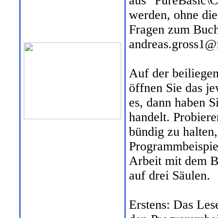
aus "PureBasic\C
werden, ohne die 
Fragen zum Buch
andreas.gross1@f
Auf der beiliege
öffnen Sie das j
es, dann haben S
handelt. Probier
bündig zu halten,
Programmbeispiel
Arbeit mit dem B
auf drei Säulen.
Erstens: Das Les