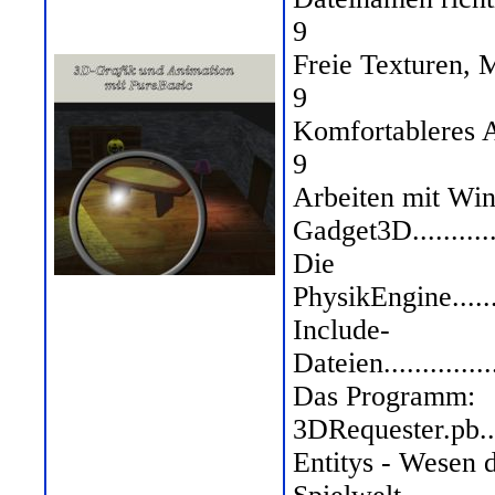
9
Freie Texturen, Modell
9
Komfortableres Arbei
9
Arbeiten mit W
Gadget3D...............
Die
PhysikEngine............
Include-
Dateien.................
Das Programm:
3DRequester.pb.........
Entitys - Wesen 