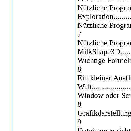
Nützliche Progra
Exploration............
Nützliche Programme, 
7
Nützliche Progra
MilkShape3D...........
Wichtige Formeln........
8
Ein kleiner Ausfl
Welt.....................
Window oder Screen?....
8
Grafikdarstellung in 3D
9
Dateinamen richtig ver