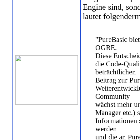
Engine sind, son
lautet folgende
"PureBasic bie
OGRE.
Diese Entschei
die Code-Quali
beträchtlichen
Beitrag zur Pu
Weiterentwicklu
Community
wächst mehr un
Manager etc.) 
Informationen 
werden
und die an Pur