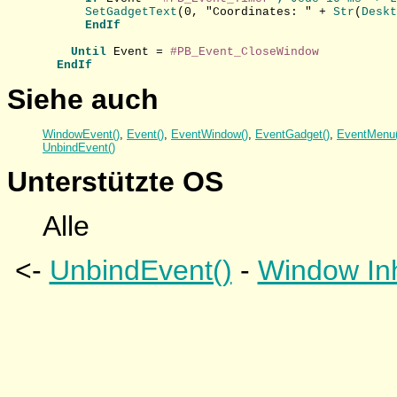
      SetGadgetText
(0, "Coordinates: " +
 Str
(
Deskt
EndIf
Until
 Event = 
#PB_Event_CloseWindow
EndIf
Siehe auch
WindowEvent()
,
Event()
,
EventWindow()
,
EventGadget()
,
EventMenu(
UnbindEvent()
Unterstützte OS
Alle
<-
UnbindEvent()
-
Window Inh