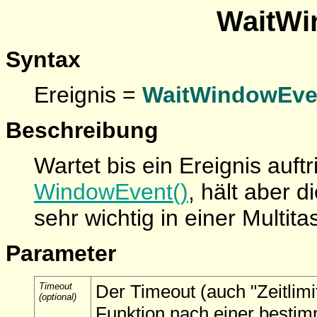
WaitWi
Syntax
Ereignis =
WaitWindowEve
Beschreibung
Wartet bis ein Ereignis auftr
WindowEvent()
, hält aber
sehr wichtig in einer Multit
Parameter
Timeout
Der Timeout (auch "Zeitlimit
(optional)
Funktion nach einer bestim