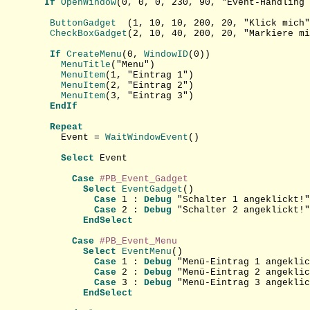
If
OpenWindow
(0, 0, 0, 230, 90, "Event-Handling 
   ButtonGadget  
   CheckBoxGadget
(2, 10, 40, 200, 20, "Markiere mi
If
CreateMenu
(0,
 WindowID
     MenuTitle
     MenuItem
     MenuItem
     MenuItem
(3, "Eintrag 3")

EndIf
Repeat
     Event =
 WaitWindowEvent
()

Select
 Event

Case
#PB_Event_Gadget
Select
EventGadget
()

Case
 1 : 
Debug
 "Schalter 1 angeklickt!"

Case
 2 : 
Debug
 "Schalter 2 angeklickt!"

EndSelect
Case
#PB_Event_Menu
Select
EventMenu
()

Case
 1 : 
Debug
 "Menü-Eintrag 1 angeklic
Case
 2 : 
Debug
 "Menü-Eintrag 2 angeklic
Case
 3 : 
Debug
 "Menü-Eintrag 3 angeklic
EndSelect