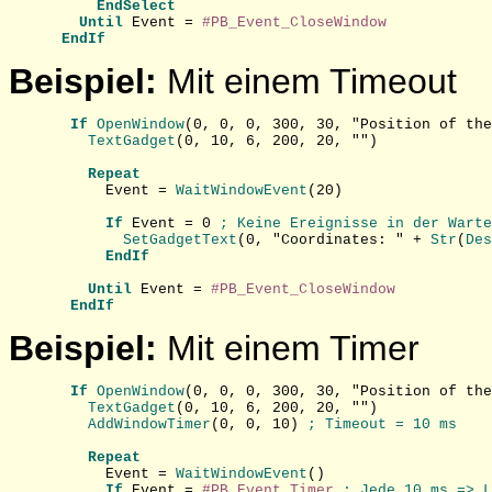
EndSelect
Until
 Event = 
#PB_Event_CloseWindow
EndIf
Beispiel:
Mit einem Timeout
If
OpenWindow
(0, 0, 0, 300, 30, "Position of the
    TextGadget
(0, 10, 6, 200, 20, "")

Repeat
      Event =
 WaitWindowEvent
(20)

If
 Event = 0 
; Keine Ereignisse in der Warte
        SetGadgetText
(0, "Coordinates: " +
 Str
(
Des
EndIf
Until
 Event = 
#PB_Event_CloseWindow
EndIf
Beispiel:
Mit einem Timer
If
OpenWindow
(0, 0, 0, 300, 30, "Position of the
    TextGadget
    AddWindowTimer
(0, 0, 10) 
; Timeout = 10 ms
Repeat
      Event =
 WaitWindowEvent
()

If
 Event = 
#PB_Event_Timer
; Jede 10 ms => L