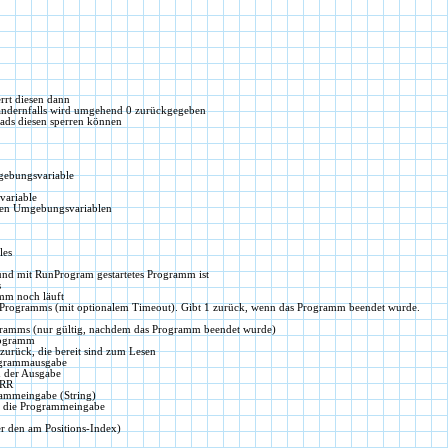
rrt diesen dann
andernfalls wird umgehend 0 zurückgegeben
ads diesen sperren können
gebungsvariable
variable
zten Umgebungsvariablen
les
und mit RunProgram gestartetes Programm ist
s
mm noch läuft
s Programms (mit optionalem Timeout). Gibt 1 zurück, wenn das Programm beendet wurde.
gramms (nur gültig, nachdem das Programm beendet wurde)
rogramm
zurück, die bereit sind zum Lesen
rogrammausgabe
n der Ausgabe
ERR
rammeingabe (String)
in die Programmeingabe
er den am Positions-Index)