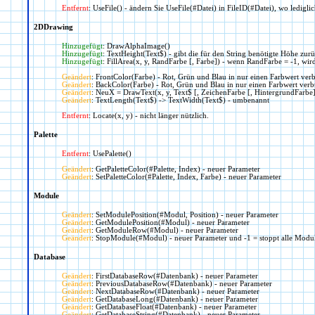
Entfernt
: UseFile() - ändern Sie UseFile(#Datei) in FileID(#Datei), wo ledigli
2DDrawing
Hinzugefügt
: DrawAlphaImage()
Hinzugefügt
: TextHeight(Text$) - gibt die für den String benötigte Höhe zur
Hinzugefügt
: FillArea(x, y, RandFarbe [, Farbe]) - wenn RandFarbe = -1, wird
Geändert
: FrontColor(Farbe) - Rot, Grün und Blau in nur einen Farbwert ve
Geändert
: BackColor(Farbe) - Rot, Grün und Blau in nur einen Farbwert ver
Geändert
: NeuX = DrawText(x, y, Text$ [, ZeichenFarbe [, HintergrundFarbe]
Geändert
: TextLength(Text$) -> TextWidth(Text$) - umbenannt
Entfernt
: Locate(x, y) - nicht länger nützlich.
Palette
Entfernt
: UsePalette()
Geändert
: GetPaletteColor(#Palette, Index) - neuer Parameter
Geändert
: SetPaletteColor(#Palette, Index, Farbe) - neuer Parameter
Module
Geändert
: SetModulePosition(#Modul, Position) - neuer Parameter
Geändert
: GetModulePosition(#Modul) - neuer Parameter
Geändert
: GetModuleRow(#Modul) - neuer Parameter
Geändert
: StopModule(#Modul) - neuer Parameter und -1 = stoppt alle Modu
Database
Geändert
: FirstDatabaseRow(#Datenbank) - neuer Parameter
Geändert
: PreviousDatabaseRow(#Datenbank) - neuer Parameter
Geändert
: NextDatabaseRow(#Datenbank) - neuer Parameter
Geändert
: GetDatabaseLong(#Datenbank) - neuer Parameter
Geändert
: GetDatabaseFloat(#Datenbank) - neuer Parameter
Geändert
: GetDatabaseString(#Datenbank) - neuer Parameter