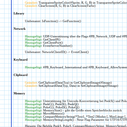
Geändert
: TransparentSpriteColor(#Sprite, R, G, B) in TransparentSpriteColor
Geändert
: ClearScreen(R, G, B) in ClearScreen(Farbe)
Library
Umbenannt: IsFunction() -> GetFunction()
Network
Hinzugefügt
: UDP-Unterstützung über die Flags #PB_Network_UDP und #
Hinzugefügt
: GetClientIP()
Hinzugefügt
: GetClientPort()
Hinzugefügt
: EventServerNumber()
Umbenannt: NetworkClientID() -> EventClient()
Keyboard
Hinzugefügt
: #PB_Keyboard_International und #PB_Keyboard_AllowSystem
Clipboard
Geändert
: GetClipboardData(Typ) in GetClipboardImage(#Image)
Geändert
: SetClipboardData(Typ, Data) in SetClipboardImage(#Image)
Memory
Hinzugefügt
: Unterstützung für Unicode-Konvertierung bei PeekS() und P
Hinzugefügt
: PeekC(), PeekD(), PeekQ()
Hinzugefügt
: PokeC(), PokeD(), PokeQ()
Hinzugefügt
: MemorySize() - gibt die Größe eines Speicherblocks zurück
Hinzugefügt
: MoveMemory()
Hinzugefügt
: CompareMemoryString(*Text1, *Test2 [Modus [, MaxLänge [, 
Hinzugefügt
: MemoryStringLength() - Neue Flag-Parameter für UTF16/UTF8
Hinweis: Die Befehle PeekS, PokeS, CompareMemoryString, MemoryStringLeng