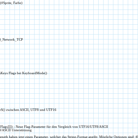
(#Sprite, Farbe)
PB_Network_TCP
Keys Flags bei KeyboardMode()
okeS() zwischen ASCII, UTF8 und UTF16
Flags]]]) - Neue Flag-Parameter für den Vergleich von UTF16/UTF8/ASCII
/ASCII Unterstützung
th haben jetzt einen Parameter, welcher das String-Format angibt. Mögliche Optionen sind: 