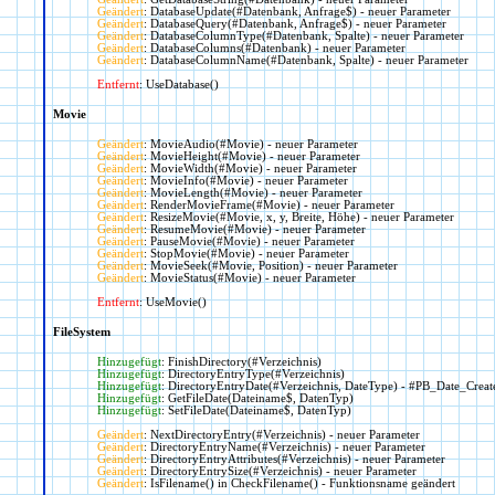
Geändert
: DatabaseUpdate(#Datenbank, Anfrage$) - neuer Parameter
Geändert
: DatabaseQuery(#Datenbank, Anfrage$) - neuer Parameter
Geändert
: DatabaseColumnType(#Datenbank, Spalte) - neuer Parameter
Geändert
: DatabaseColumns(#Datenbank) - neuer Parameter
Geändert
: DatabaseColumnName(#Datenbank, Spalte) - neuer Parameter
Entfernt
: UseDatabase()
Movie
Geändert
: MovieAudio(#Movie) - neuer Parameter
Geändert
: MovieHeight(#Movie) - neuer Parameter
Geändert
: MovieWidth(#Movie) - neuer Parameter
Geändert
: MovieInfo(#Movie) - neuer Parameter
Geändert
: MovieLength(#Movie) - neuer Parameter
Geändert
: RenderMovieFrame(#Movie) - neuer Parameter
Geändert
: ResizeMovie(#Movie, x, y, Breite, Höhe) - neuer Parameter
Geändert
: ResumeMovie(#Movie) - neuer Parameter
Geändert
: PauseMovie(#Movie) - neuer Parameter
Geändert
: StopMovie(#Movie) - neuer Parameter
Geändert
: MovieSeek(#Movie, Position) - neuer Parameter
Geändert
: MovieStatus(#Movie) - neuer Parameter
Entfernt
: UseMovie()
FileSystem
Hinzugefügt
: FinishDirectory(#Verzeichnis)
Hinzugefügt
: DirectoryEntryType(#Verzeichnis)
Hinzugefügt
: DirectoryEntryDate(#Verzeichnis, DateType) - #PB_Date_Cre
Hinzugefügt
: GetFileDate(Dateiname$, DatenTyp)
Hinzugefügt
: SetFileDate(Dateiname$, DatenTyp)
Geändert
: NextDirectoryEntry(#Verzeichnis) - neuer Parameter
Geändert
: DirectoryEntryName(#Verzeichnis) - neuer Parameter
Geändert
: DirectoryEntryAttributes(#Verzeichnis) - neuer Parameter
Geändert
: DirectoryEntrySize(#Verzeichnis) - neuer Parameter
Geändert
: IsFilename() in CheckFilename() - Funktionsname geändert