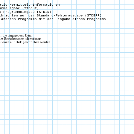
tion/ermittelt Informationen

mmausgabe (STDOUT)

 Programmeingabe (STDIN)

hrichten auf der Standard-Fehlerausgabe (STDERR)

für die angegebene Datei
im Betriebssystem identifiziert
erationen auf Disk geschrieben werden