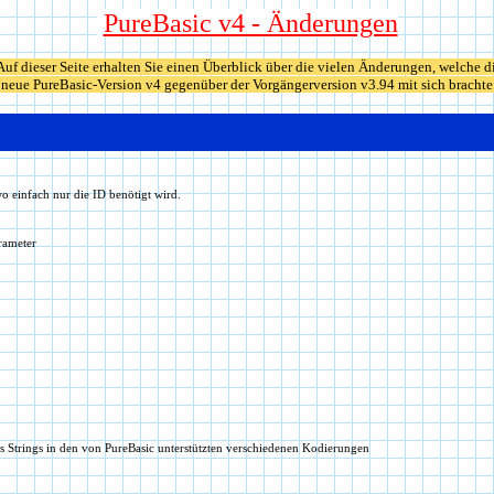
PureBasic v4 - Änderungen
Auf dieser Seite erhalten Sie einen Überblick über die vielen Änderungen, welche d
neue PureBasic-Version v4 gegenüber der Vorgängerversion v3.94 mit sich brachte
 einfach nur die ID benötigt wird.
rameter
s Strings in den von PureBasic unterstützten verschiedenen Kodierungen