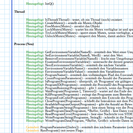
Hinzugefügt
: IntQ()
Thread
Hinzugefügt
: IsThread(Thread) - testet, ob ein Thread (noch) existiert.
Hinzugefügt
: CreateMutex() - erstellt ein Mutex-Objekt
Hinzugefügt
: FreeMutex(Mutex) - zerstört das Objekt
Hinzugefügt
: LockMutex(Mutex) - wartet bis ein Mutex verfügbar ist und spe
Hinzugefügt
: TryLockMutex(Mutex) - sperrt einen Mutex, wenn verfügbar, 
Hinzugefügt
: UnlockMutex(Mutex) - entsperrt den Mutex, damit andere Thre
Process (Neu)
Hinzugefügt
: GetEnvironmentVariable(Name$) - ermittelt den Wert einer Um
Hinzugefügt
: SetEnvironmentVariable(Name$, Wert$) - setzt den Wert
Hinzugefügt
: RemoveEnvironmentVariable(Name$) - löscht eine Umgebungs
Hinzugefügt
: ExamineEnvironmentVariables() - untersucht die derzeit geset
Hinzugefügt
: NextEnvironmentVariable() - ermittelt die nächste Variable
Hinzugefügt
: EnvironmentVariableName() - ermittelt den Variablennamen
Hinzugefügt
: EnvironmentVariableValue() - ermittelt den Variablenwert
Hinzugefügt
: ProgramName() - ermittelt den vollständigen Pfad des Executab
Hinzugefügt
: CountProgramParameters() - ermittelt die Anzahl der Parameter
Hinzugefügt
: IsProgram(Programm) - überprüft, ob 'Programm' ein gültiges 
Hinzugefügt
: ProgramID(Programm) - ermittelt die ProcessID des Programm
Hinzugefügt
: ProgramRunning(Programm) - gibt 1 zurück, wenn das Progra
Hinzugefügt
: WaitProgram(Programm [, Timeout]) - wartet auf das Ende de
Hinzugefügt
: KillProgram(Programm) - zwingt das Programm zum Beenden
Hinzugefügt
: ProgramExitCode(Programm) - ermittelt den Exitcode des Pro
Hinzugefügt
: CloseProgram(Programm) - schließt die Interaktion mit dem P
Hinzugefügt
: AvailableProgramOutput(Programm) - gibt die Anzahl an Bytes 
Hinzugefügt
: ReadProgramString(Programm) - liest einen String von der P
Hinzugefügt
: ReadProgramData(Programm, *Buffer, Größe) - liest Daten vo
Hinzugefügt
: ReadProgramError(Programm) - liest eine Nachricht von STD
Hinzugefügt
: WriteProgramString(Programm, String$) - schreibt in die Prog
Hinzugefügt
: WriteProgramData(Program, *Buffer, Größe)- schreibt Daten 
Geändert
: ProgramParameter([Index]) - ermittelt den nächsten Parameter (od
Geändert
: RunProgram() mit neuen Flags: