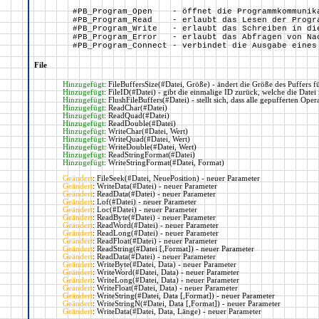
  #PB_Program_Open    - öffnet die Programmkommunika
  #PB_Program_Read    - erlaubt das Lesen der Progra
  #PB_Program_Write   - erlaubt das Schreiben in die
  #PB_Program_Error   - erlaubt das Abfragen von Nac
File
Hinzugefügt
: FileBuffersSize(#Datei, Größe) - ändert die Größe des Puffers 
Hinzugefügt
: FileID(#Datei) - gibt die einmalige ID zurück, welche die Datei 
Hinzugefügt
: FlushFileBuffers(#Datei) - stellt sich, dass alle gepufferten Op
Hinzugefügt
: ReadChar(#Datei)
Hinzugefügt
: ReadQuad(#Datei)
Hinzugefügt
: ReadDouble(#Datei)
Hinzugefügt
: WriteChar(#Datei, Wert)
Hinzugefügt
: WriteQuad(#Datei, Wert)
Hinzugefügt
: WriteDouble(#Datei, Wert)
Hinzugefügt
: ReadStringFormat(#Datei)
Hinzugefügt
: WriteStringFormat(#Datei, Format)
Geändert
: FileSeek(#Datei, NeuePosition) - neuer Parameter
Geändert
: WriteData(#Datei) - neuer Parameter
Geändert
: ReadData(#Datei) - neuer Parameter
Geändert
: Lof(#Datei) - neuer Parameter
Geändert
: Loc(#Datei) - neuer Parameter
Geändert
: ReadByte(#Datei) - neuer Parameter
Geändert
: ReadWord(#Datei) - neuer Parameter
Geändert
: ReadLong(#Datei) - neuer Parameter
Geändert
: ReadFloat(#Datei) - neuer Parameter
Geändert
: ReadString(#Datei [,Format]) - neuer Parameter
Geändert
: ReadData(#Datei) - neuer Parameter
Geändert
: WriteByte(#Datei, Data) - neuer Parameter
Geändert
: WriteWord(#Datei, Data) - neuer Parameter
Geändert
: WriteLong(#Datei, Data) - neuer Parameter
Geändert
: WriteFloat(#Datei, Data) - neuer Parameter
Geändert
: WriteString(#Datei, Data [,Format]) - neuer Parameter
Geändert
: WriteStringN(#Datei, Data [,Format]) - neuer Parameter
Geändert
: WriteData(#Datei, Data, Länge) - neuer Parameter