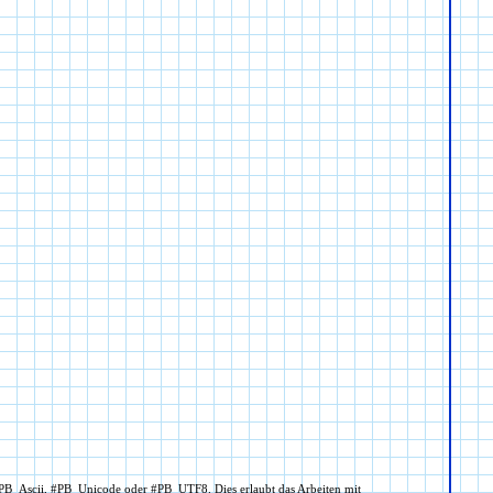
#PB_Ascii, #PB_Unicode oder #PB_UTF8. Dies erlaubt das Arbeiten mit