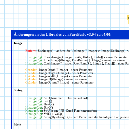
Änderungen an den Libraries von PureBasic v3.94 zu v4.00:
Image
Entfernt
: UseImage() - ändern Sie UseImage(#Image) in ImageID(#Image), wo
Hinzugefügt
: CreateImage(#Image, Breite, Höhe [, Tiefe]) - neuer Parameter
Hinzugefügt
: LoadImage(#Image, DateiName$ [, Flags]) - neuer Parameter
Hinzugefügt
: CatchImage(#Image, DateiName$ [, Länge [, Flags]]) - neue Pa
Geändert
: ImageDepth(#Image) - neuer Parameter
Geändert
: ImageHeight(#Image) - neuer Parameter
Geändert
: ImageWidth(#Image) - neuer Parameter
Geändert
: ImageID(#Image) - neuer Parameter
Geändert
: ImageOutput(#Image) - neuer Parameter
String
Hinzugefügt
: StrD(Nummer [, Dezimalstellen])
Hinzugefügt
: StrQ()
Hinzugefügt
: HexQ()
Hinzugefügt
: BinQ()
Hinzugefügt
: StrU(): ein #PB_Quad Flag hinzugefügt
Hinzugefügt
: ValD(), ValQ()
Hinzugefügt
: StringByteLength() - zum Berechnen der benötigten Länge eine
Math