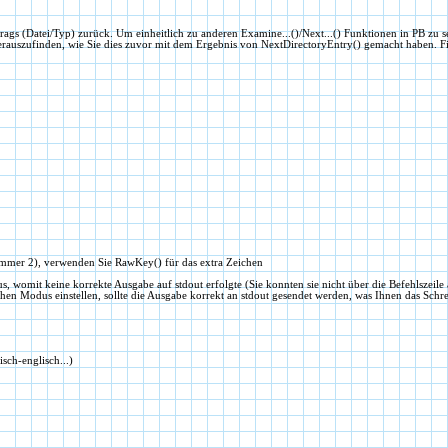
rags (Datei/Typ) zurück. Um einheitlich zu anderen Examine...()/Next...() Funktionen in PB zu s
erauszufinden, wie Sie dies zuvor mit dem Ergebnis von NextDirectoryEntry() gemacht haben. 
on immer 2), verwenden Sie RawKey() für das extra Zeichen
womit keine korrekte Ausgabe auf stdout erfolgte (Sie konnten sie nicht über die Befehlszeile a
hen Modus einstellen, sollte die Ausgabe korrekt an stdout gesendet werden, was Ihnen das Schre
sch-englisch...)