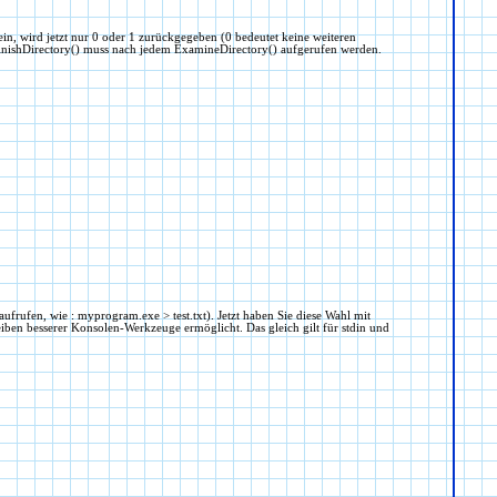
ein, wird jetzt nur 0 oder 1 zurückgegeben (0 bedeutet keine weiteren
FinishDirectory() muss nach jedem ExamineDirectory() aufgerufen werden.
ufrufen, wie : myprogram.exe > test.txt). Jetzt haben Sie diese Wahl mit
iben besserer Konsolen-Werkzeuge ermöglicht. Das gleich gilt für stdin und