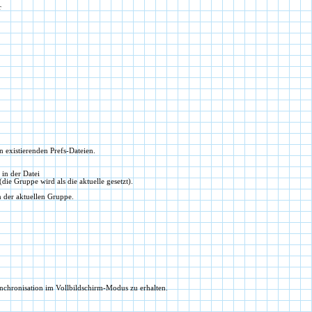
r
existierenden Prefs-Dateien.
in der Datei
e Gruppe wird als die aktuelle gesetzt).
 der aktuellen Gruppe.
ynchronisation im Vollbildschirm-Modus zu erhalten.