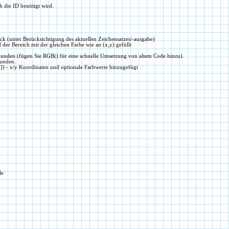
ch die ID benötigt wird.
ück (unter Berücksichtigung des aktuellen Zeichensatzes/-ausgabe)
 der Bereich mit der gleichen Farbe wie an (x,y) gefüllt
rbunden (fügen Sie RGB() für eine schnelle Umsetzung von altem Code hinzu).
bunden.
]) - x/y Koordinaten und optionale Farbwerte hinzugefügt
le