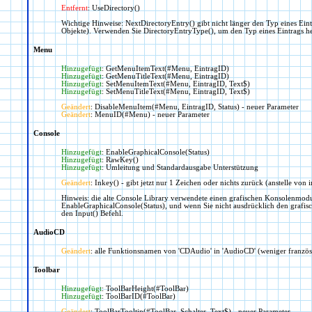
Entfernt
: UseDirectory()
Wichtige Hinweise: NextDirectoryEntry() gibt nicht länger den Typ eines Eint
Objekte). Verwenden Sie DirectoryEntryType(), um den Typ eines Eintrags h
Menu
Hinzugefügt
: GetMenuItemText(#Menu, EintragID)
Hinzugefügt
: GetMenuTitleText(#Menu, EintragID)
Hinzugefügt
: SetMenuItemText(#Menu, EintragID, Text$)
Hinzugefügt
: SetMenuTitleText(#Menu, EintragID, Text$)
Geändert
: DisableMenuItem(#Menu, EintragID, Status) - neuer Parameter
Geändert
: MenuID(#Menu) - neuer Parameter
Console
Hinzugefügt
: EnableGraphicalConsole(Status)
Hinzugefügt
: RawKey()
Hinzugefügt
: Umleitung und Standardausgabe Unterstützung
Geändert
: Inkey() - gibt jetzt nur 1 Zeichen oder nichts zurück (anstelle v
Hinweis: die alte Console Library verwendete einen grafischen Konsolenmodus, 
EnableGraphicalConsole(Status), und wenn Sie nicht ausdrücklich den grafisc
den Input() Befehl.
AudioCD
Geändert
: alle Funktionsnamen von 'CDAudio' in 'AudioCD' (weniger französi
Toolbar
Hinzugefügt
: ToolBarHeight(#ToolBar)
Hinzugefügt
: ToolBarID(#ToolBar)
Geändert
: ToolBarTooltip(#ToolBar, Schalter, Text$) - neuer Parameter