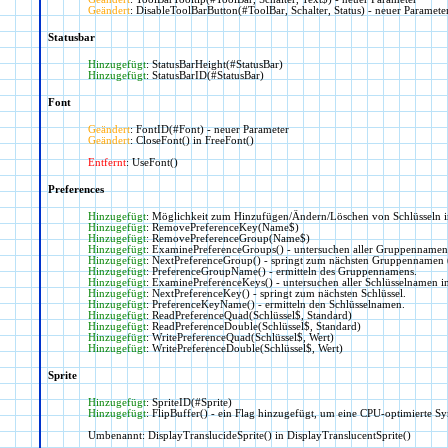
Geändert
: DisableToolBarButton(#ToolBar, Schalter, Status) - neuer Paramete
Statusbar
Hinzugefügt
: StatusBarHeight(#StatusBar)
Hinzugefügt
: StatusBarID(#StatusBar)
Font
Geändert
: FontID(#Font) - neuer Parameter
Geändert
: CloseFont() in FreeFont()
Entfernt
: UseFont()
Preferences
Hinzugefügt
: Möglichkeit zum Hinzufügen/Ändern/Löschen von Schlüsseln in 
Hinzugefügt
: RemovePreferenceKey(Name$)
Hinzugefügt
: RemovePreferenceGroup(Name$)
Hinzugefügt
: ExaminePreferenceGroups() - untersuchen aller Gruppennamen 
Hinzugefügt
: NextPreferenceGroup() - springt zum nächsten Gruppennamen (di
Hinzugefügt
: PreferenceGroupName() - ermitteln des Gruppennamens.
Hinzugefügt
: ExaminePreferenceKeys() - untersuchen aller Schlüsselnamen in
Hinzugefügt
: NextPreferenceKey() - springt zum nächsten Schlüssel.
Hinzugefügt
: PreferenceKeyName() - ermitteln den Schlüsselnamen.
Hinzugefügt
: ReadPreferenceQuad(Schlüssel$, Standard)
Hinzugefügt
: ReadPreferenceDouble(Schlüssel$, Standard)
Hinzugefügt
: WritePreferenceQuad(Schlüssel$, Wert)
Hinzugefügt
: WritePreferenceDouble(Schlüssel$, Wert)
Sprite
Hinzugefügt
: SpriteID(#Sprite)
Hinzugefügt
: FlipBuffer() - ein Flag hinzugefügt, um eine CPU-optimierte S
Umbenannt: DisplayTranslucideSprite() in DisplayTranslucentSprite()